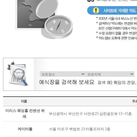
이리스 웨딩홀 컨벤션 뷔
부산광역시 부산진구 서면로25 삼한골든뷰 13~15층
페
케이터틀
서울 마포구 백범로 23 터틀프라자 2층