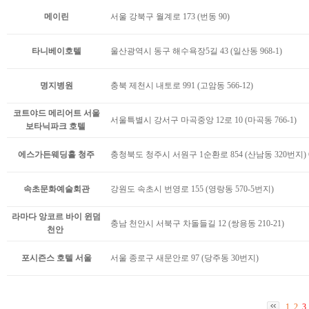
메이린
서울 강북구 월계로 173 (번동 90)
타니베이호텔
울산광역시 동구 해수욕장5길 43 (일산동 968-1)
명지병원
충북 제천시 내토로 991 (고암동 566-12)
코트야드 메리어트 서울
서울특별시 강서구 마곡중앙 12로 10 (마곡동 766-1)
보타닉파크 호텔
에스가든웨딩홀 청주
충청북도 청주시 서원구 1순환로 854 (산남동 320번지)
속초문화예술회관
강원도 속초시 번영로 155 (영랑동 570-5번지)
라마다 앙코르 바이 윈덤
충남 천안시 서북구 차돌들길 12 (쌍용동 210-21)
천안
포시즌스 호텔 서울
서울 종로구 새문안로 97 (당주동 30번지)
1
2
3