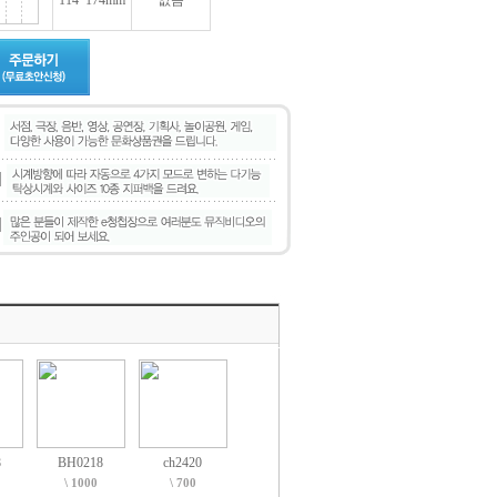
114*174mm
없음
8
BH0218
ch2420
\ 1000
\ 700