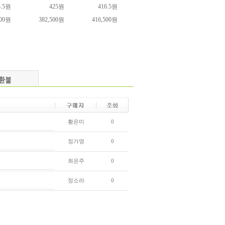
3.5원
425원
416.5원
800원
382,500원
416,500원
황은미
0
정가영
0
최은주
0
정소라
0