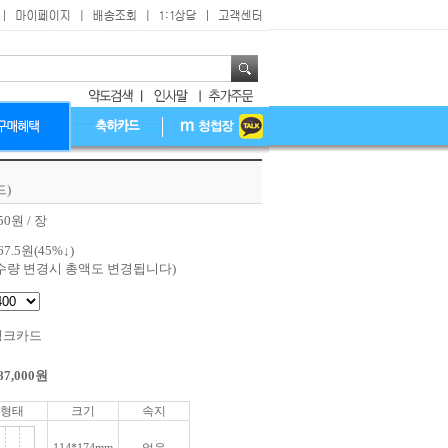
드)
50원 / 장
67.5
원(
45
%↓)
수량 변경시 총액도 변경됩니다)
핑크카드
87,000
원
형태
크기
속지