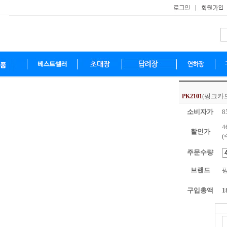
(핑크카
PK2101
소비자가
8
4
할인가
(
주문수량
브랜드
구입총액
1