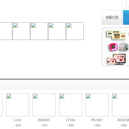
G145
BH6010
LT104
PK1807
BH023
\ 850
\ 850
\ 800
\ 800
\ 900