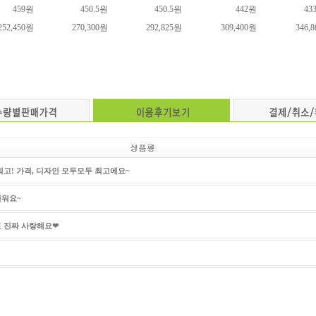
459원
450.5원
450.5원
442원
43
252,450원
270,300원
292,825원
309,400원
346,
최고! 가격, 디자인 모두모두 최고에요~
워요~
 진짜 사랑해요❤