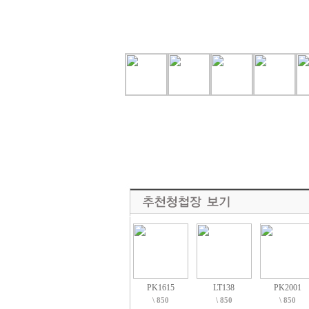
PK1615
LT138
PK2001
\ 850
\ 850
\ 850