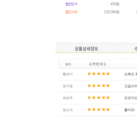
459원
229,500원
황은미
신뢰도 
정가영
고급스러
최은주
모모카드
정소라
좋아요~