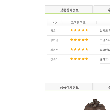
황은미
신뢰도 
정가영
고급스러
최은주
모모카드
정소라
좋아요~