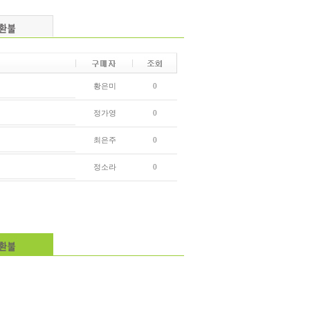
황은미
0
정가영
0
최은주
0
정소라
0