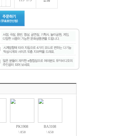
115*175
없음
PK1908
BA3108
\ 850
\ 650