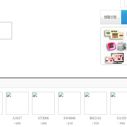
A1017
ST3006
SW4040
BH2141
SA193
\ 600
\ 600
\ 650
\ 950
\ 900