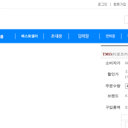
(티로즈카
T3015
소비자가
6
3
할인가
(
주문수량
브랜드
구입총액
1